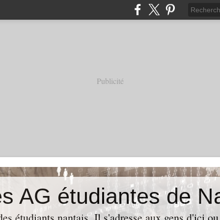
Publicité
es AG étudiantes de N
es étudiants nantais. Il s'adresse aux gens d'ici ou 