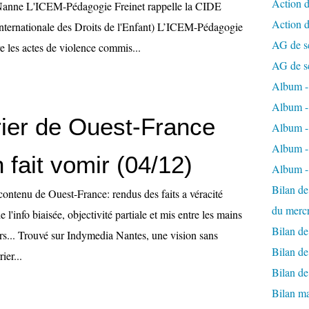
Action d
Nanne L'ICEM-Pédagogie Freinet rappelle la CIDE
Action 
Internationale des Droits de l'Enfant) L’ICEM-Pédagogie
AG de s
re les actes de violence commis...
AG de s
Album - 
Album - 
rier de Ouest-France
Album - 
Album -
 fait vomir (04/12)
Album -
Bilan de
contenu de Ouest-France: rendus des faits a véracité
du merc
de l'info biaisée, objectivité partiale et mis entre les mains
Bilan d
urs... Trouvé sur Indymedia Nantes, une vision sans
Bilan d
ier...
Bilan d
Bilan ma