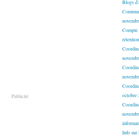
Blogs d'a
Communi
novembr
Compte r
rétentio
Coordina
novembr
Coordina
novembr
Coordina
octobre
Publicité
Coordina
novembr
informat
Info sur