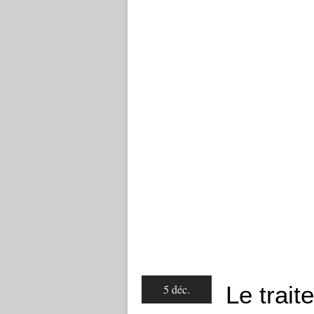
Le trai
5 déc.