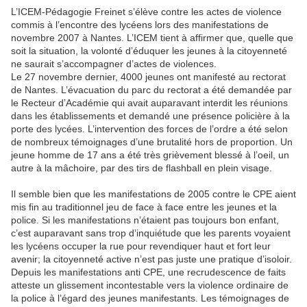
L’ICEM-Pédagogie Freinet s’élève contre les actes de violence
commis à l’encontre des lycéens lors des manifestations de
novembre 2007 à Nantes. L’ICEM tient à affirmer que, quelle que
soit la situation, la volonté d’éduquer les jeunes à la citoyenneté
ne saurait s’accompagner d’actes de violences.
Le 27 novembre dernier, 4000 jeunes ont manifesté au rectorat
de Nantes. L’évacuation du parc du rectorat a été demandée par
le Recteur d’Académie qui avait auparavant interdit les réunions
dans les établissements et demandé une présence policière à la
porte des lycées. L’intervention des forces de l’ordre a été selon
de nombreux témoignages d’une brutalité hors de proportion. Un
jeune homme de 17 ans a été très grièvement blessé à l’oeil, un
autre à la mâchoire, par des tirs de flashball en plein visage.
Il semble bien que les manifestations de 2005 contre le CPE aient
mis fin au traditionnel jeu de face à face entre les jeunes et la
police. Si les manifestations n’étaient pas toujours bon enfant,
c’est auparavant sans trop d’inquiétude que les parents voyaient
les lycéens occuper la rue pour revendiquer haut et fort leur
avenir; la citoyenneté active n’est pas juste une pratique d’isoloir.
Depuis les manifestations anti CPE, une recrudescence de faits
atteste un glissement incontestable vers la violence ordinaire de
la police à l’égard des jeunes manifestants. Les témoignages de