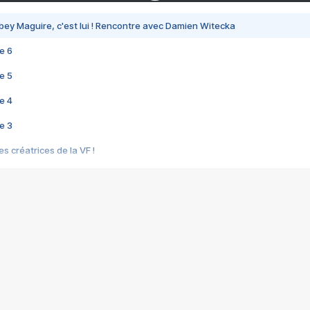
bey Maguire, c'est lui ! Rencontre avec Damien Witecka
e 6
e 5
e 4
e 3
s créatrices de la VF !
e 2
e 1
e Mektoub My Love arrive enfin ! Rencontre avec Shaïn Boumedine et Sal
i : après Toni en famille
elle réalise le bouleversant Dites lui que je l'aime
ais ! Rencontre autour de Vie privée de Rebecca Zlotowski