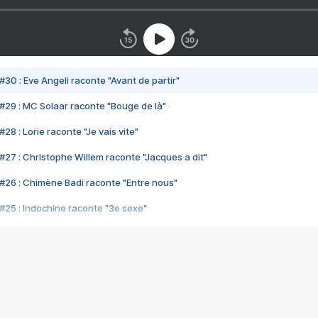
#30 : Eve Angeli raconte "Avant de partir"
#29 : MC Solaar raconte "Bouge de là"
28 : Lorie raconte "Je vais vite"
#27 : Christophe Willem raconte "Jacques a dit"
#26 : Chimène Badi raconte "Entre nous"
#25 : Indochine raconte "3e sexe"
#24 : Zaho raconte "C'est chelou"
#23 : Patrick Bruel raconte "Au café des délices"
#22 : Kyo raconte "Le chemin"
#21 : Nolwenn Leroy raconte "Cassé"