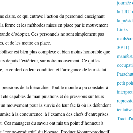
journée
la LRU 
s clairs, ce qui entrave l’action du personnel enseignant
la prési
ça la forme et les méthodes mises en place par le mouvement
Links
emande d’adopter. Ces personnels ne sont simplement pas
mails/c
s, et de les mettre en place.
30/11)
biliser est bien plus complexe et bien moins honorable que
manifest
jours depuis l’extérieur, sur notre mouvement. Ce qui les
occupati
e, le confort de leur condition et l’arrogance de leur statut.
Parachut
petit poi
s pressions de la hiérarchie. Tout le monde a pu constater à
interpre
nt été capables de manipulations et de pressions sur leurs
repressi
’un mouvement pour la survie de leur fac là où ils défendent
tentativ
umise à la concurrence, à l’examen des chefs d’entreprises,
Tract d
nt. Ces managers du savoir ont mis un point d’honneur à
ct "contre-productif" du blocage. Productif/contre-productif,