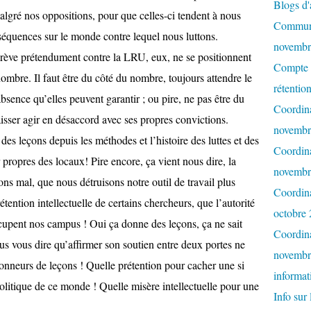
Blogs d'a
lgré nos oppositions, pour que celles-ci tendent à nous
Communi
séquences sur le monde contre lequel nous luttons.
novembr
 grève prétendument contre la LRU, eux, ne se positionnent
Compte r
ombre. Il faut être du côté du nombre, toujours attendre le
rétentio
bsence qu’elles peuvent garantir ; ou pire, ne pas être du
Coordina
laisser agir en désaccord avec ses propres convictions.
novembr
 des leçons depuis les méthodes et l’histoire des luttes et des
Coordina
 propres des locaux! Pire encore, ça vient nous dire, la
novembr
s mal, que nous détruisons notre outil de travail plus
Coordina
tention intellectuelle de certains chercheurs, que l’autorité
octobre
occupent nos campus ! Oui ça donne des leçons, ça ne sait
Coordina
ous vous dire qu’affirmer son soutien entre deux portes ne
novembr
onneurs de leçons ! Quelle prétention pour cacher une si
informat
 politique de ce monde ! Quelle misère intellectuelle pour une
Info sur