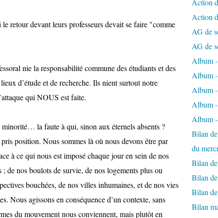
Action d
Action 
si le retour devant leurs professeurs devait se faire "comme
AG de s
AG de s
Album - 
fessoral nie la responsabilité commune des étudiants et des
Album - 
s lieux d’étude et de recherche. Ils nient surtout notre
Album - 
’attaque qui NOUS est faite.
Album -
Album -
minorité… la faute à qui, sinon aux éternels absents ?
Bilan de
ris position. Nous sommes là où nous devons être par
du merc
face à ce qui nous est imposé chaque jour en sein de nos
Bilan d
s ; de nos boulots de survie, de nos logements plus ou
Bilan d
pectives bouchées, de nos villes inhumaines, et de nos vies
Bilan d
ées. Nous agissons en conséquence d’un contexte, sans
Bilan ma
 formes du mouvement nous conviennent, mais plutôt en