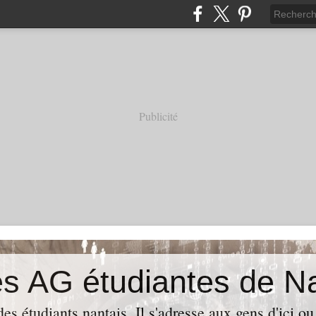
Publicité
es AG étudiantes de N
es étudiants nantais. Il s'adresse aux gens d'ici ou 